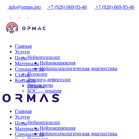
info@ormas.pro
+7 (926) 669-95-46
+7 (926) 669-95-46
Главная
Услуги
Нейропсихолог
Цены
Нейрокоррекция
Материалы
Нейропсихологическая диагностика
Специалисты
Психолог
Статьи
Логопед-дефектолог
Контакты
Запуск речи
Отзывы
БОС — терапия
Главная
Услуги
Нейропсихолог
Цены
Нейрокоррекция
Материалы
Нейропсихологическая диагностика
Специалисты