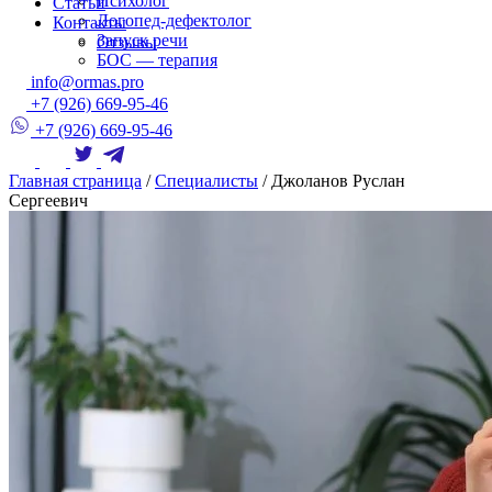
Психолог
Статьи
Логопед-дефектолог
Контакты
Запуск речи
Отзывы
БОС — терапия
info@ormas.pro
+7 (926) 669-95-46
+7 (926) 669-95-46
Главная страница
/
Специалисты
/
Джоланов Руслан
Сергеевич