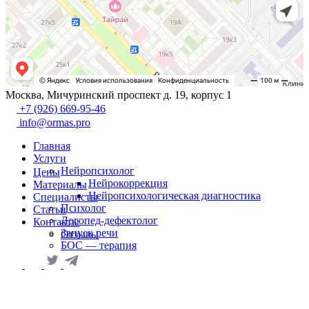
Москва, Мичуринский проспект д. 19, корпус 1
+7 (926) 669-95-46
info@ormas.pro
Главная
Услуги
Нейропсихолог
Цены
Нейрокоррекция
Материалы
Нейропсихологическая диагностика
Специалисты
Психолог
Статьи
Логопед-дефектолог
Контакты
Запуск речи
Отзывы
БОС — терапия